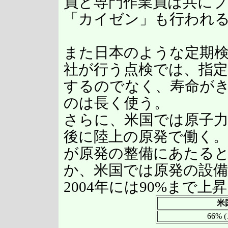
員と専門作業員は共に
「カイゼン」も行われ
また日本のような定期
社が行う点検では、指
するのでなく、寿命が
のは長く使う。
さらに、米国では原子
後に陸上の原発で働く
が原発の整備にあたる
か、米国では原発の設備利
2004年には90%まで上
米
66% (