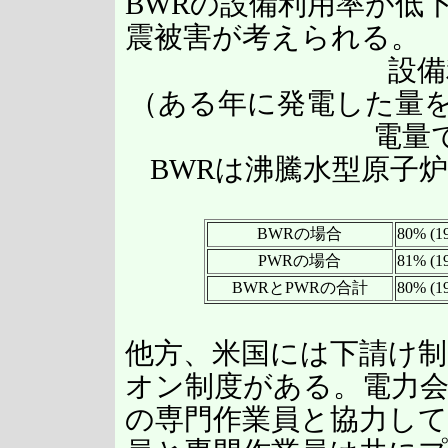
BWRの設備利用率が低
震被害が考えられる。
設備
（ある年に発電した量を
電量
BWRは沸騰水型原子
BWRの場合
80% (19
PWRの場合
81% (19
BWRとPWRの合計
80% (1
他方、米国には下請け
オン制度がある。電力
の専門作業員と協力して