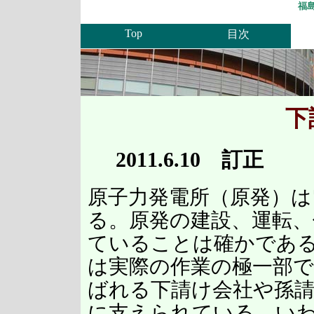
福
Top
目次
下
2011.6.10 訂正
原子力発電所（原発）は
る。原発の建設、運転、
ていることは確かであ
は実際の作業の極一部で
ばれる下請け会社や孫
に支えられている。い