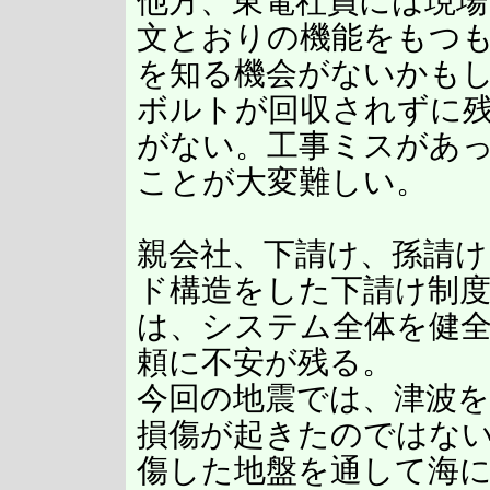
他方、東電社員には現
文とおりの機能をもつ
を知る機会がないかも
ボルトが回収されずに
がない。工事ミスがあ
ことが大変難しい。
親会社、下請け、孫請
ド構造をした下請け制
は、システム全体を健
頼に不安が残る。
今回の地震では、津波
損傷が起きたのではな
傷した地盤を通して海