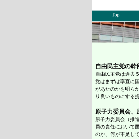
Top
自由民主党の幹
自由民主党は過去
党はまずは率直に
があたのかを明ら
り良いものにする
原子力委員会、
原子力委員会（推
員の責任において
のか、何が不足し