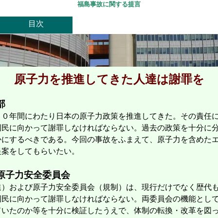
福島事故に関する提言
目次
原子力を推進してきた人達は謝罪を
部
５０年間にわたり日本の原子力政策を推進してきた。その責任
国民に向かって謝罪しなければならない。過去の政策を十分に
かにするべきである。今回の事故をふまえて、原子力を含めた
提案をしてもらいたい。
原子力安全委員会
進）および原子力安全委員会（規制）は、現行だけでなく歴代
国民に向かって謝罪しなければならない。両委員会の機能とし
ていたのか等を十分に検証したうえで、体制の転換・改革を図