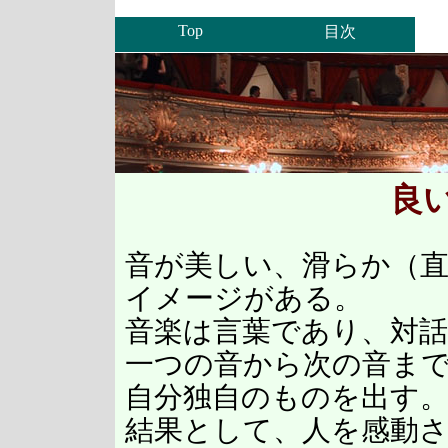
Top
目次
良
音が美しい、滑らか（
イメージがある。
音楽は言葉であり、対
一つの音から次の音ま
自分独自のものを出す
結果として、人を感動