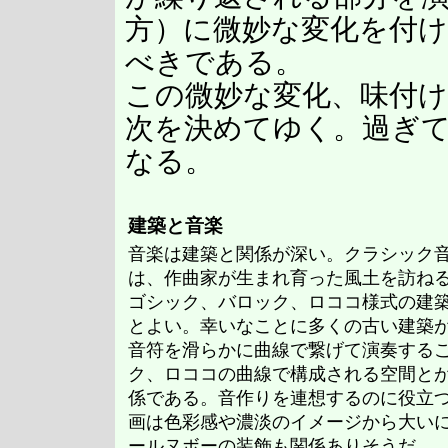
方）に微妙な変化を付
べきである。
この微妙な変化、味付
次を決めてゆく。過ぎ
なる。
建築と音楽
音楽は建築と関係が深い。クラシック
は、作曲家が生まれ育った風土を訪ね
ゴシック、バロック、ロココ様式の建
とよい。幸いなことに多くの古い建築
音符を滑らかに曲線で繋げて演奏する
ク、ロココの曲線で構成される空間と
係である。音作りを連想するのに役立
画は色彩感や濃淡のイメージから大い
ールヌボーの装飾も関係ありそうだ。